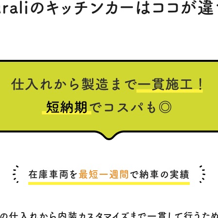
uraliのキッチンカーは
ココ
が違
在庫車両を
最短一週間
で納車の実績
iは車の仕入れから内装カスタマイズまで一貫して行うた