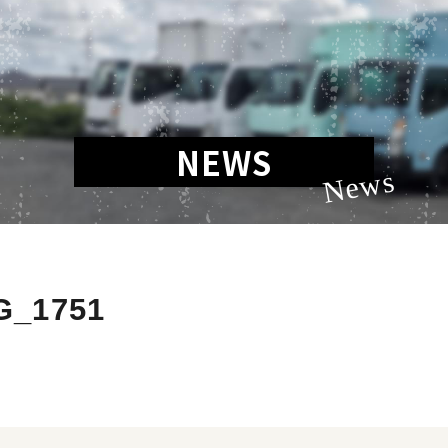
NEWS
News
G_1751