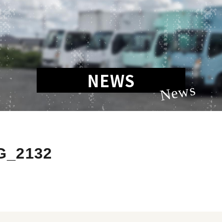
NEWS
News
G_2132