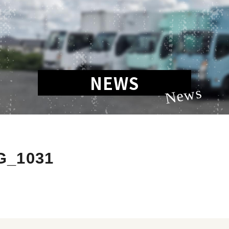
NEWS
News
G_1031