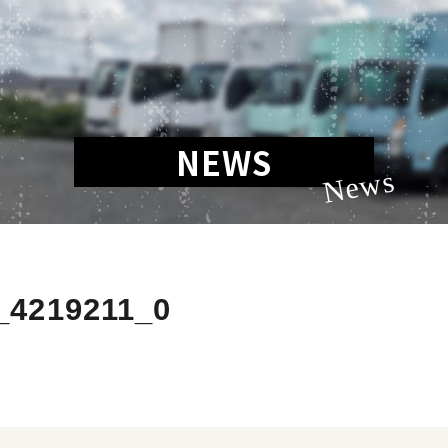
NEWS
News
_4219211_0