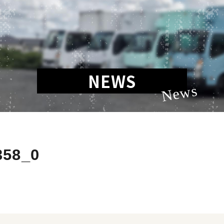
NEWS
News
358_0