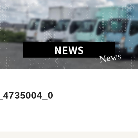
NEWS
News
_4735004_0