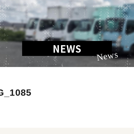
NEWS
News
G_1085