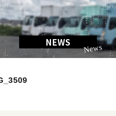
NEWS
News
G_3509