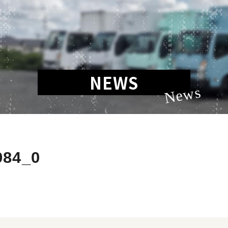
NEWS
News
984_0