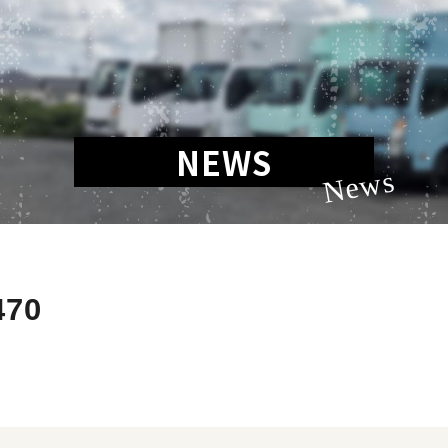
NEWS
News
470